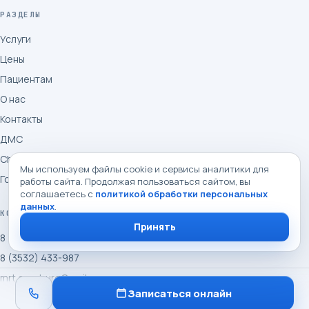
РАЗДЕЛЫ
Услуги
Цены
Пациентам
О нас
Контакты
ДМС
Check-up
Мы используем файлы cookie и сервисы аналитики для
Госгарантии, ОМС
работы сайта. Продолжая пользоваться сайтом, вы
соглашаетесь с
политикой обработки персональных
данных
.
КОНТАКТЫ
Принять
8 (3532) 433-505
8 (3532) 433-987
mrt.orenburg@mail.ru
Записаться онлайн
Пн-Вс: 08:00-23:00