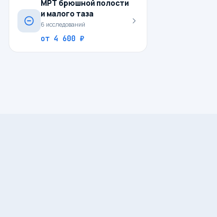
МРТ брюшной полости
и малого таза
6
исследований
от
4 600 ₽