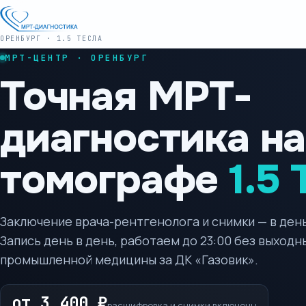
ОРЕНБУРГ · 1.5 ТЕСЛА
МРТ-ЦЕНТР ·
ОРЕНБУРГ
Точная МРТ-
диагностика на
томографе
1.5
Заключение врача-рентгенолога и снимки — в ден
Запись день в день, работаем до 23:00 без выходн
промышленной медицины за ДК «Газовик».
от 3 400 ₽
расшифровка и снимки включены