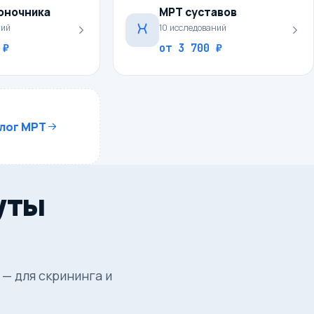
оночника
МРТ суставов
ний
10
исследований
 ₽
от
3 700 ₽
алог МРТ
уты
— для скрининга и