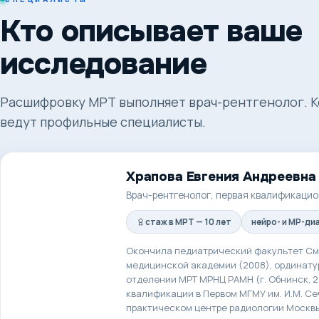
Кто описывает ваше
исследование
Расшифровку МРТ выполняет врач-рентгенолог. 
ведут профильные специалисты.
Храпова Евгения Андреевна
Врач-рентгенолог, первая квалификацио
стаж в МРТ — 10 лет
нейро- и МР-ди
Окончила педиатрический факультет См
медицинской академии (2008), ординатур
отделении МРТ МРНЦ РАМН (г. Обнинск, 
квалификации в Первом МГМУ им. И.М. Се
практическом центре радиологии Москвы