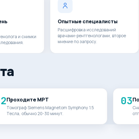
ень
Опытные специалисты
Расшифровка исследований
врачами-рентгенологами, второе
енолога и снимки
мнение по запросу.
следования.
ата
02
03
Проходите МРТ
По
Томограф Siemens Magnetom Symphony 1.5
Сн
Тесла, обычно 20-30 минут.
отп