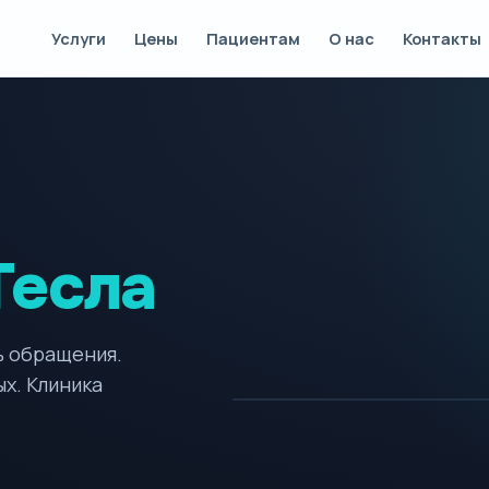
Услуги
Цены
Пациентам
О нас
Контакты
 Тесла
ь обращения.
4.8
/ 
SLICE 24/40
ых. Клиника
MAGNETOM
SYMPHONY