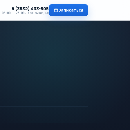
8 (3532) 433-505
Записаться
08:00 - 23:00, без выходных
5,0
TR 4200
250+
отзывов
TE
96MS
AX · T2
FOV
1.5T