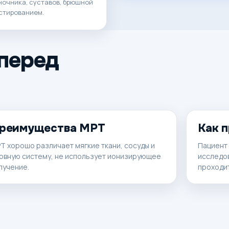
ночника, суставов, брюшной
астированием.
перед
реимущества МРТ
Как 
Т хорошо различает мягкие ткани, сосуды и
Пациент 
рвную систему, не использует ионизирующее
исследов
лучение.
проходит