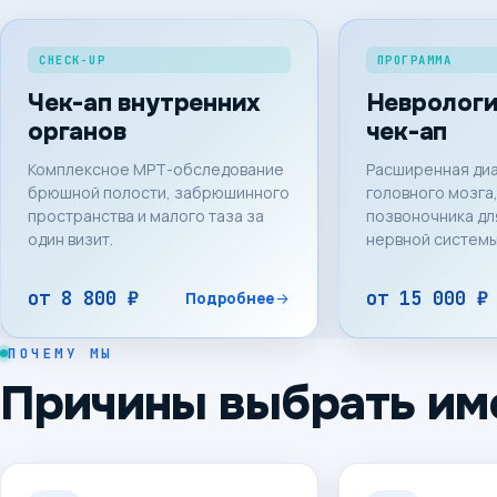
CHECK-UP
ПРОГРАММА
Чек-ап внутренних
Невролог
органов
чек-ап
Комплексное МРТ-обследование
Расширенная диа
брюшной полости, забрюшинного
головного мозга,
пространства и малого таза за
позвоночника дл
один визит.
нервной системы
от
8 800 ₽
от
15 000 ₽
Подробнее
ПОЧЕМУ МЫ
Причины выбрать им