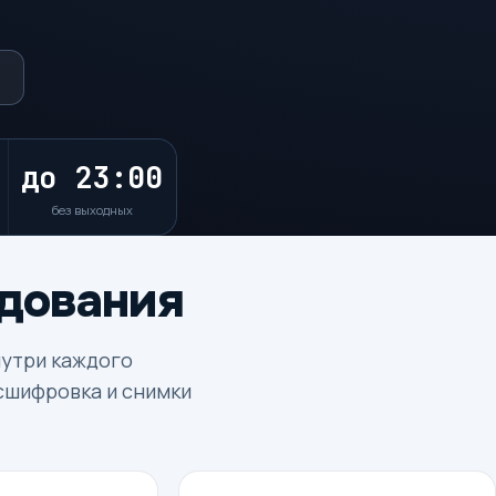
до 23:00
без выходных
едования
нутри каждого
сшифровка и снимки