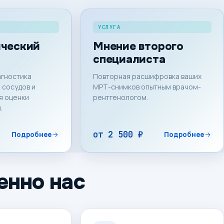
УСЛУГА
ический
Мнение второго
специалиста
гностика
Повторная расшифровка ваших
 сосудов и
МРТ-снимков опытным врачом-
я оценки
рентгенологом.
.
от
2 500 ₽
Подробнее
Подробнее
енно нас