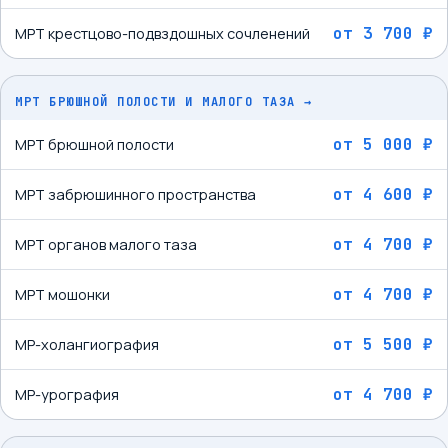
от
3 700 ₽
МРТ крестцово-подвздошных сочленений
МРТ БРЮШНОЙ ПОЛОСТИ И МАЛОГО ТАЗА
→
от
5 000 ₽
МРТ брюшной полости
от
4 600 ₽
МРТ забрюшинного пространства
от
4 700 ₽
МРТ органов малого таза
от
4 700 ₽
МРТ мошонки
от
5 500 ₽
МР-холангиография
от
4 700 ₽
МР-урография