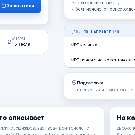
подозрение на кисту
Записаться
боли неясного происхожден
ЦЕНЫ ПО НАПРАВЛЕНИЮ
АППАРАТ
1.5 Тесла
МРТ копчика
МРТ пояснично-крестцового о
Подготовка
Специальная подготовка не 
то описывает
На к
имки расшифровывает врач-рентгенолог с
Высокоп
ытом МРТ-диагностики. По запросу возможно
Symphony