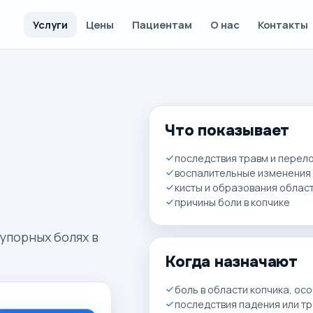
Услуги
Цены
Пациентам
О нас
Контакты
Что показывает
последствия травм и перел
воспалительные изменения
кисты и образования облас
причины боли в копчике
 упорных болях в
Когда назначают
боль в области копчика, ос
последствия падения или т