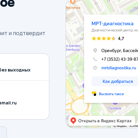
ое
нит и подтвердит
, без выходных
mail.ru