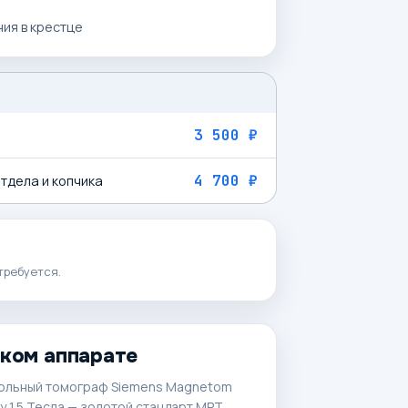
ия в крестце
3 500 ₽
4 700 ₽
тдела и копчика
требуется.
аком аппарате
ольный томограф Siemens Magnetom
 1.5 Тесла — золотой стандарт МРТ.