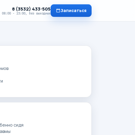
8 (3532) 433-505
Записаться
08:00 - 23:00, без выходных
омов
ти
обенно сидя
равмы