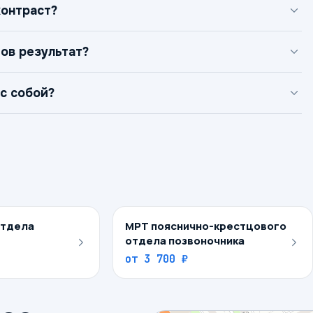
контраст?
тов результат?
 с собой?
отдела
МРТ пояснично-крестцового
отдела позвоночника
от
3 700 ₽