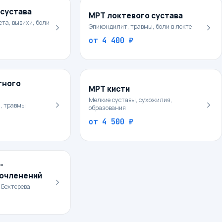
 сустава
МРТ локтевого сустава
та, вывихи, боли
Эпикондилит, травмы, боли в локте
от
4 400 ₽
тного
МРТ кисти
Мелкие суставы, сухожилия,
, травмы
образования
от
4 500 ₽
-
очленений
 Бехтерева