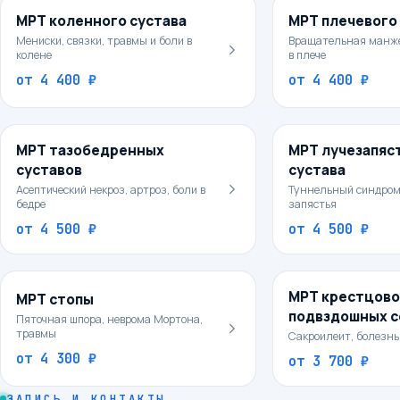
МРТ коленного сустава
МРТ плечевого
Мениски, связки, травмы и боли в
Вращательная манже
колене
в плече
от
4 400 ₽
от
4 400 ₽
МРТ тазобедренных
МРТ лучезапяс
суставов
сустава
Асептический некроз, артроз, боли в
Туннельный синдром
бедре
запястья
от
4 500 ₽
от
4 500 ₽
МРТ крестцово
МРТ стопы
подвздошных с
Пяточная шпора, неврома Мортона,
травмы
Сакроилеит, болезнь
от
4 300 ₽
от
3 700 ₽
ЗАПИСЬ И КОНТАКТЫ