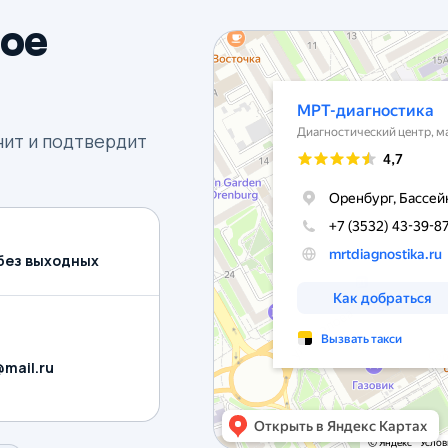
ое
нит и подтвердит
, без выходных
mail.ru