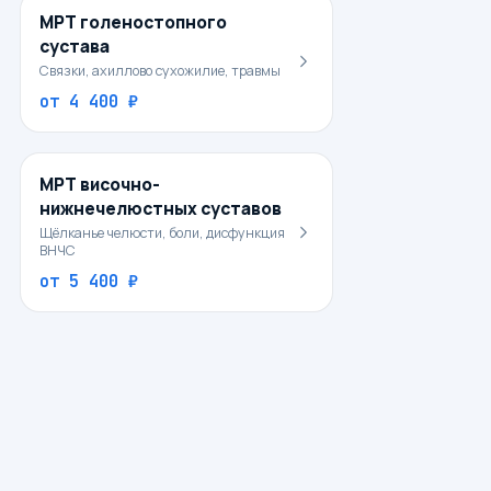
МРТ голеностопного
сустава
Связки, ахиллово сухожилие, травмы
от
4 400 ₽
МРТ височно-
нижнечелюстных суставов
Щёлканье челюсти, боли, дисфункция
ВНЧС
от
5 400 ₽