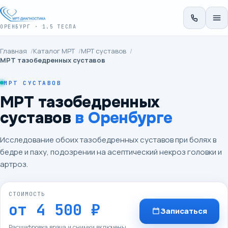
ОРЕНБУРГ · 1.5 ТЕСЛА
Главная
/
Каталог МРТ
/
МРТ суставов
/
МРТ тазобедренных суставов
МРТ СУСТАВОВ
МРТ тазобедренных
суставов
в Оренбурге
Исследование обоих тазобедренных суставов при болях в
бедре и паху, подозрении на асептический некроз головки и
артроз.
СТОИМОСТЬ
от
4 500 ₽
Записаться
Расшифровка врача и снимки включены